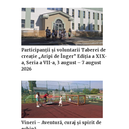
Participanții și voluntarii Taberei de
creație „Aripi de Înger” Ediția a XIX-
a, Seria a VII-a, 3 august – 7 august
2026
Vineri – Aventură, curaj și spirit de
echipă