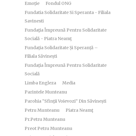
Emoție
Fondul ONG
Fundatia Solidaritate Si Speranta - Filiala
Savinesti
Fundaţia Împreună Pentru Solidaritate
Socială - Piatra Neamţ
Fundația Solidaritate Și Speranță –
Filiala Săvinești
Fundația Împreună Pentru Solidaritate
Socială
Limba Engleza
Media
Parintele Munteanu
Parohia ”Sfinţii Voievozi” Din Săvinești
Petru Munteanu
Piatra Neamţ
Pr.Petru Munteanu
Preot Petru Munteanu