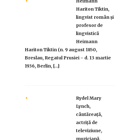
Heimann
Hariton Tiktin,
lingvist român și
profesor de
lingvistică
Heimann
Hariton Tiktin (n. 9 august 1850,
Breslau, Regatul Prusiei – d. 13 martie
1936, Berlin, […]
Rydel Mary
Lynch,
cântăreață,
actriță de
televiziune,
muziciană,