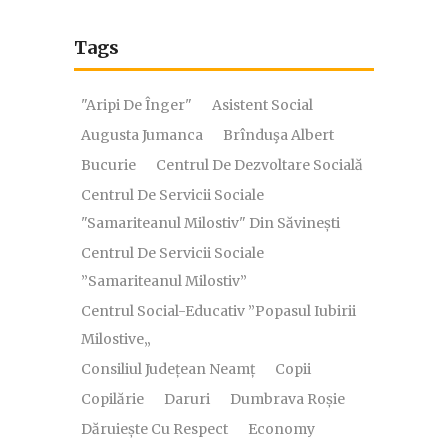
Tags
"Aripi De Înger"
Asistent Social
Augusta Jumanca
Brînduşa Albert
Bucurie
Centrul De Dezvoltare Socială
Centrul De Servicii Sociale
"Samariteanul Milostiv" Din Săvinești
Centrul De Servicii Sociale
”Samariteanul Milostiv”
Centrul Social-Educativ ”Popasul Iubirii
Milostive„
Consiliul Județean Neamț
Copii
Copilărie
Daruri
Dumbrava Roșie
Dăruiește Cu Respect
Economy