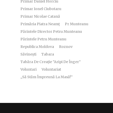
Primar Daniel Horciu
Primar Ionel Ciubotaru
Primar Nicolae Catană
Primăria Piatra Neamț
Pr Munteanu
Părintele Director Petru Munteanu
Părintele Petru Munteanu
Republica Moldova
Roznov
Săvinești
Tabara
Tabăra De Creație ”Aripi De Înger”
Voluntari
Voluntariat
„Să Stăm Împreună La Masă!”