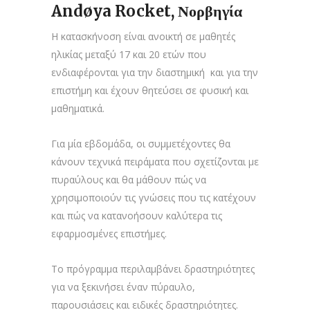
Andøya Rocket, Νορβηγία
Η κατασκήνοση είναι ανοικτή σε μαθητές
ηλικίας μεταξύ 17 και 20 ετών που
ενδιαφέρονται για την διαστημική και για την
επιστήμη και έχουν θητεύσει σε φυσική και
μαθηματικά.
Για μία εβδομάδα, οι συμμετέχοντες θα
κάνουν τεχνικά πειράματα που σχετίζονται με
πυραύλους και θα μάθουν πώς να
χρησιμοποιούν τις γνώσεις που τις κατέχουν
και πώς να κατανοήσουν καλύτερα τις
εφαρμοσμένες επιστήμες.
Το πρόγραμμα περιλαμβάνει δραστηριότητες
για να ξεκινήσει έναν πύραυλο,
παρουσιάσεις και ειδικές δραστηριότητες.