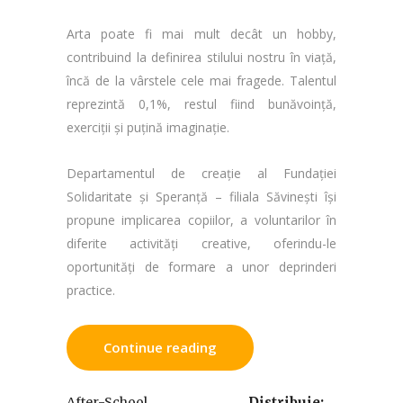
Arta poate fi mai mult decât un hobby,
contribuind la definirea stilului nostru în viață,
încă de la vârstele cele mai fragede. Talentul
reprezintă 0,1%, restul fiind bunăvoință,
exerciții și puțină imaginație.
Departamentul de creație al Fundației
Solidaritate și Speranță – filiala Săvinești își
propune implicarea copiilor, a voluntarilor în
diferite activități creative, oferindu-le
oportunități de formare a unor deprinderi
practice.
Continue reading
,
After-School
Distribuie: