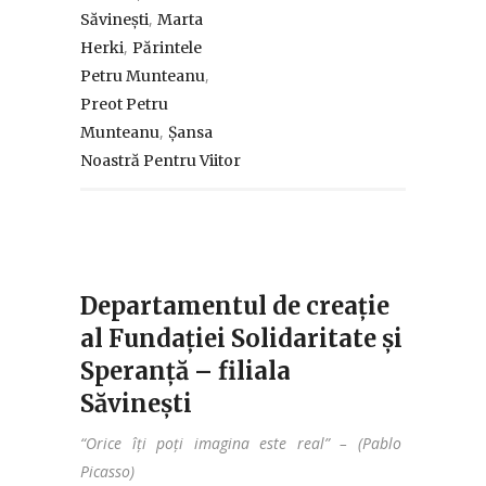
,
Săvinești
Marta
,
Herki
Părintele
,
Petru Munteanu
Preot Petru
,
Munteanu
Șansa
Noastră Pentru Viitor
Departamentul de creație
al Fundației Solidaritate și
Speranță – filiala
Săvinești
“Orice îți poți imagina este real” – (Pablo
Picasso)