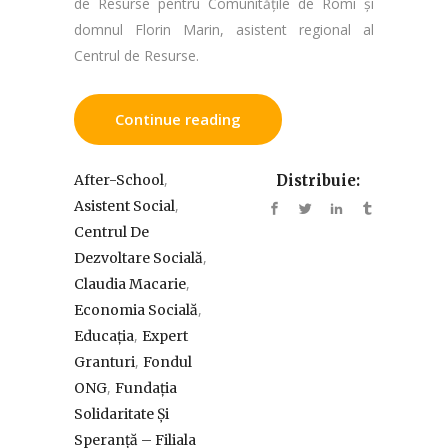
de Resurse pentru Comunitățile de Romi și
domnul Florin Marin, asistent regional al
Centrul de Resurse.
Continue reading
,
After-School
Distribuie:
,
Asistent Social
Centrul De
,
Dezvoltare Socială
,
Claudia Macarie
,
Economia Socială
,
Educația
Expert
,
Granturi
Fondul
,
ONG
Fundația
Solidaritate Și
Speranță – Filiala