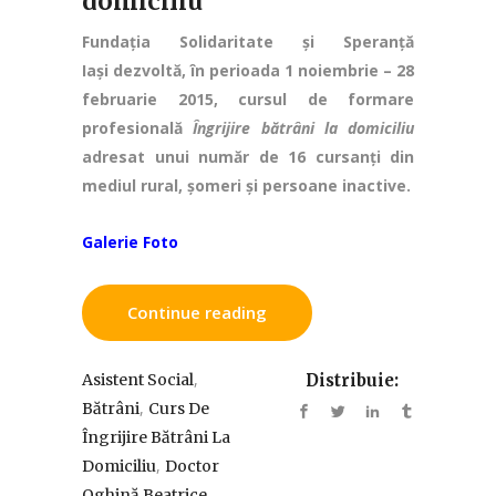
domiciliu
Fundația Solidaritate și Speranță
Iași dezvoltă, în perioada 1 noiembrie – 28
februarie 2015, cursul de formare
profesională
Îngrijire bătrâni la domiciliu
adresat unui număr de 16 cursanți din
mediul rural, șomeri și persoane inactive.
Galerie Foto
Continue reading
,
Asistent Social
Distribuie:
,
Bătrâni
Curs De
Îngrijire Bătrâni La
,
Domiciliu
Doctor
,
Oghină Beatrice