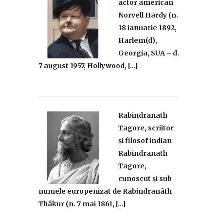
actor american
Norvell Hardy (n.
18 ianuarie 1892,
Harlem⁠(d),
Georgia, SUA – d.
7 august 1957, Hollywood, […]
Rabindranath
Tagore, scriitor
și filosof indian
Rabindranath
Tagore,
cunoscut și sub
numele europenizat de Rabindranâth
Thâkur (n. 7 mai 1861, […]