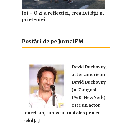
Joi – O zi a reflecției, creativității și
prieteniei
Postări de pe JurnalFM
David Duchovny,
actor american
David Duchovny
(n. 7 august
1960, New York)
este un actor
american, cunoscut mai ales pentru
rolul […]