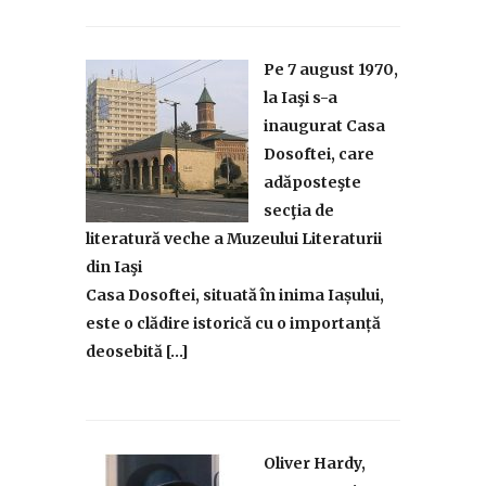
Pe 7 august 1970,
la Iaşi s-a
inaugurat Casa
Dosoftei, care
adăposteşte
secţia de
literatură veche a Muzeului Literaturii
din Iaşi
Casa Dosoftei, situată în inima Iașului,
este o clădire istorică cu o importanță
deosebită […]
Oliver Hardy,