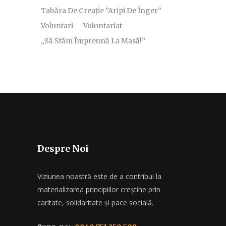
Tabăra De Creație ”Aripi De Înger”
Voluntari
Voluntariat
„Să Stăm Împreună La Masă!”
Despre Noi
Viziunea noastră este de a contribui la
materializarea principiilor creștine prin
caritate, solidaritate și pace socială.