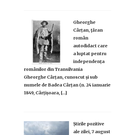
Gheorghe
Cârțan, ţăran
român
autodidact care
a luptat pentru
independența
românilor din Transilvania
Gheorghe Cârțan, cunoscut și sub
numele de Badea Cârțan (n. 24 ianuarie
1849, Cârțișoara, […]
Știrile pozitive
ale zilei, 7 august