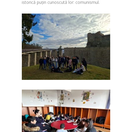
istorică puțin cunoscută lor: comunismul.