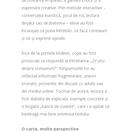
dezvoltarea empatiei, a gândirii critice și a
exprimării creative. Prin metode interactive –
conversația euristică, jocul de rol, lectura
dirijată sau dezbaterea – elevii au fost
încurajați să pună întrebări, să facă conexiuni
și să-și exprime opiniile.
Încă de la primele întâlniri, copiii au fost
provocați să răspundă la întrebarea:
„Ce știu
despre comunism?”
. Răspunsurile lor au
reflectat informații fragmentare, uneori
eronate, provenite din discuții cu adulții sau
din mediul online. Tocmai de aceea, lectura a
fost dublată de explicații, exemple concrete și
o bogată „bancă de cuvinte”, care i-a ajutat să
înțeleagă mai bine universul textului.
O carte, multe perspective