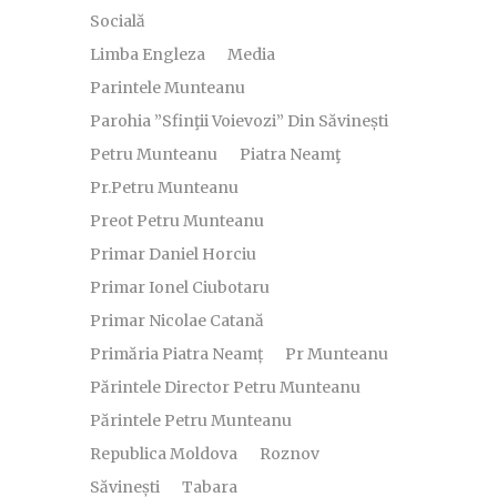
Socială
Limba Engleza
Media
Parintele Munteanu
Parohia ”Sfinţii Voievozi” Din Săvinești
Petru Munteanu
Piatra Neamţ
Pr.Petru Munteanu
Preot Petru Munteanu
Primar Daniel Horciu
Primar Ionel Ciubotaru
Primar Nicolae Catană
Primăria Piatra Neamț
Pr Munteanu
Părintele Director Petru Munteanu
Părintele Petru Munteanu
Republica Moldova
Roznov
Săvinești
Tabara