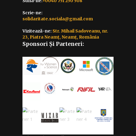
Suna-ne:
+0040 751 250 508
Scrie-ne:
solidaritate.sociala@gmail.com
Vizitează-ne:
Str. Mihail Sadoveanu, nr.
23, Piatra Neamț, Neamț, România
Sponsori Și Parteneri: