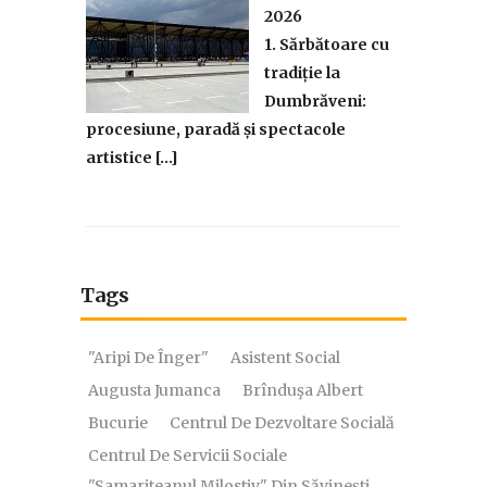
2026
1. Sărbătoare cu
tradiție la
Dumbrăveni:
procesiune, paradă și spectacole
artistice […]
Tags
"Aripi De Înger"
Asistent Social
Augusta Jumanca
Brînduşa Albert
Bucurie
Centrul De Dezvoltare Socială
Centrul De Servicii Sociale
"Samariteanul Milostiv" Din Săvinești