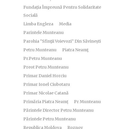
Fundația Împreună Pentru Solidaritate
Socială
Limba Engleza
Media
Parintele Munteanu
Parohia ”Sfinţii Voievozi” Din Săvinești
Petru Munteanu
Piatra Neamţ
Pr.Petru Munteanu
Preot Petru Munteanu
Primar Daniel Horciu
Primar Ionel Ciubotaru
Primar Nicolae Catană
Primăria Piatra Neamț
Pr Munteanu
Părintele Director Petru Munteanu
Părintele Petru Munteanu
Republica Moldova
Roznov