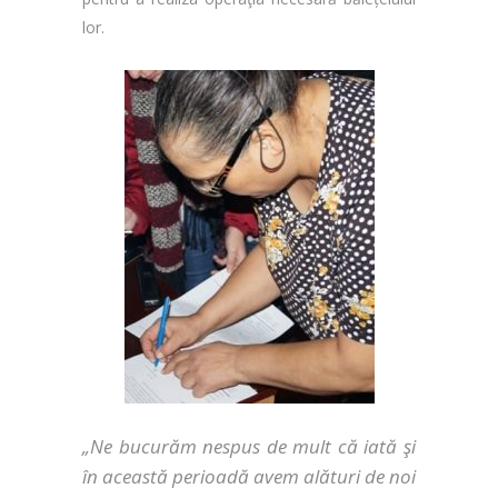
lor.
„
Ne bucurăm nespus de mult că iată şi
în această perioadă avem alături de noi