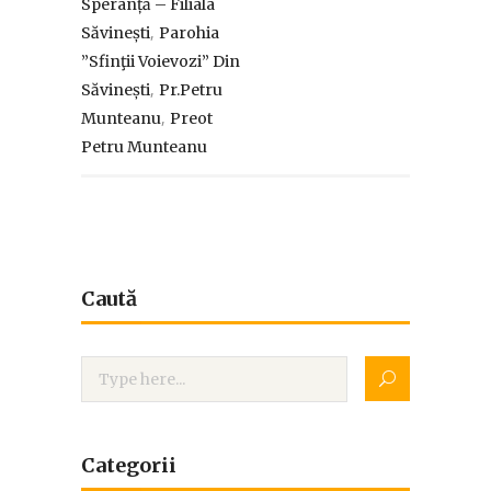
Speranță – Filiala
,
Săvinești
Parohia
”Sfinţii Voievozi” Din
,
Săvinești
Pr.Petru
,
Munteanu
Preot
Petru Munteanu
Caută
Categorii