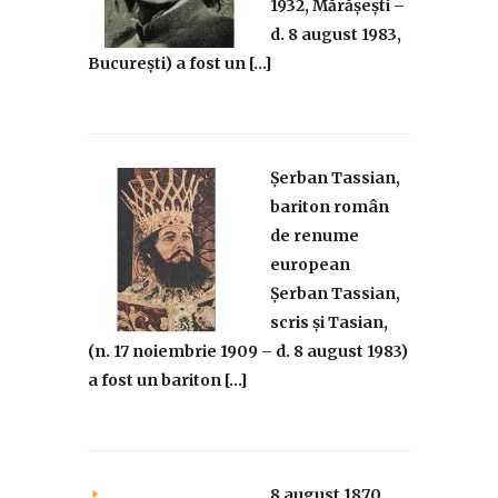
1932, Mărășești –
d. 8 august 1983,
București) a fost un […]
Șerban Tassian,
bariton român
de renume
european
Șerban Tassian,
scris și Tasian,
(n. 17 noiembrie 1909 – d. 8 august 1983)
a fost un bariton […]
8 august 1870,