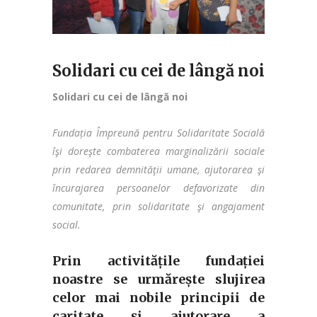
Solidari cu cei de lângă noi
Solidari cu cei de lângă noi
Fundația Împreună pentru Solidaritate Socială
îşi doreşte combaterea marginalizării sociale
prin redarea demnităţii umane, ajutorarea şi
încurajarea persoanelor defavorizate din
comunitate, prin solidaritate şi angajament
social.
Prin activitățile fundației
noastre se urmărește slujirea
celor mai nobile principii de
caritate și ajutorare a