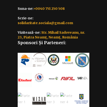
Suna-ne:
+0040 751 250 508
Scrie-ne:
solidaritate.sociala@gmail.com
Vizitează-ne:
Str. Mihail Sadoveanu, nr.
23, Piatra Neamț, Neamț, România
Sponsori Și Parteneri: