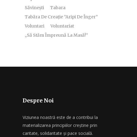
Săvinești
Tabara
Tabăra De Creație ”Aripi De Înger”
Voluntari
Voluntariat
„Să Stăm Împreună La Masă!”
Despre Noi
Viziunea noastră este de a contribui la
materializarea principiilor creștine prin
caritate, solidaritate și pace socială.