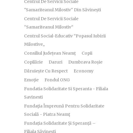
Centrul De Servicii Sociale
"Samariteanul Milostiv" Din Săvinești
Centrul De Servicii Sociale
”Samariteanul Milostiv”
Centrul Social-Educativ ”Popasul Iubirii
Milostive„
Consiliul Județean Neamț
Copii
Copilărie
Daruri
Dumbrava Roșie
Dăruiește Cu Respect
Economy
Emoție
Fondul ONG
Fundatia Solidaritate Si Speranta - Filiala
Savinesti
Fundaţia Împreună Pentru Solidaritate
Socială - Piatra Neamţ
Fundația Solidaritate Și Speranță –
Filiala Săvinești