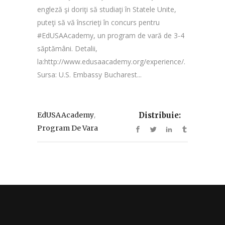
engleză şi doriţi să studiaţi în Statele Unite,
puteţi să vă înscrieţi în concurs pentru
#EdUSAAcademy, un program de vară de 3-4
săptămâni. Detalii,
la:http://www.edusaacademy.org/experience/.
Sursa: U.S. Embassy Bucharest...
,
EdUSAAcademy
Distribuie:
Program De Vara