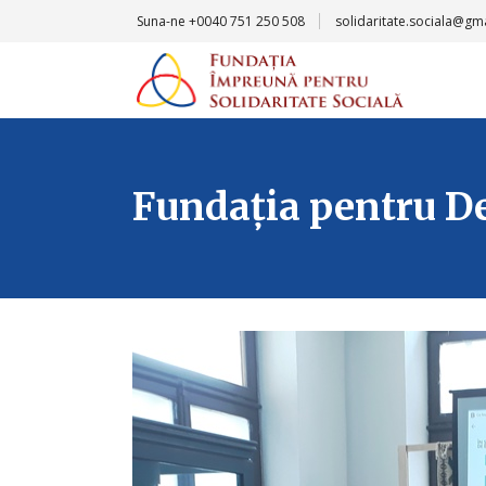
Suna-ne
+0040 751 250 508
solidaritate.sociala@gm
Fundația pentru De