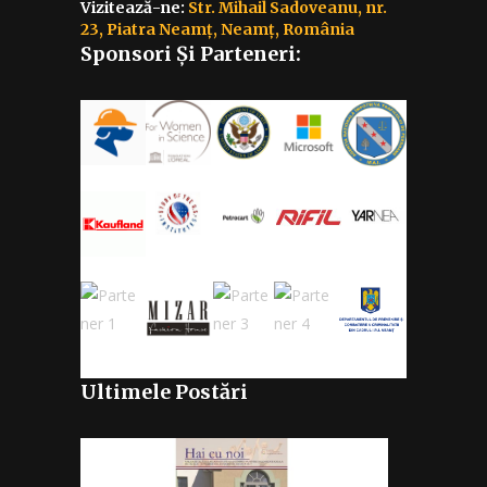
Vizitează-ne:
Str. Mihail Sadoveanu, nr.
23, Piatra Neamț, Neamț, România
Sponsori Și Parteneri:
Ultimele Postări