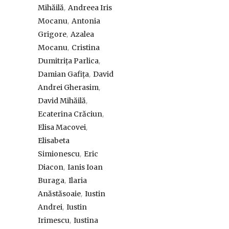
,
Mihăilă
Andreea Iris
,
Mocanu
Antonia
,
Grigore
Azalea
,
Mocanu
Cristina
,
Dumitrița Parlica
,
Damian Gafița
David
,
Andrei Gherasim
,
David Mihăilă
,
Ecaterina Crăciun
,
Elisa Macovei
Elisabeta
,
Simionescu
Eric
,
Diacon
Ianis Ioan
,
Buraga
Ilaria
,
Anăstăsoaie
Iustin
,
Andrei
Iustin
,
Irimescu
Iustina