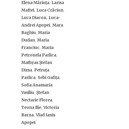
,
Elena Măriuța
Larisa
,
,
Maftei
Luca Crăciun
,
Luca Diacon
Luca-
,
Andrei Apopei
Mara
,
Baghiu
Maria
,
Dudan
Maria
,
Franciuc
Maria
,
Petronela Parlica
Mathyas Ștefan
,
Dima
Petruța
,
,
Parlica
Sebi Gafița
Sofia Anamaria
,
Vasiliu
Ștefan
,
Nectarie Florea
,
Teona Ilie
Victoria
,
Barna
Vlad Ianis
Apopei