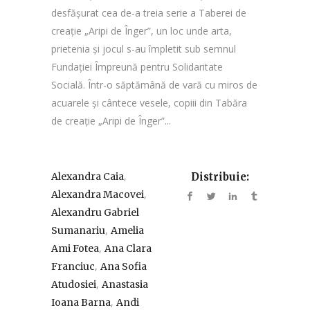
desfășurat cea de-a treia serie a Taberei de
creație „Aripi de Înger”, un loc unde arta,
prietenia și jocul s-au împletit sub semnul
Fundației Împreună pentru Solidaritate
Socială. Într-o săptămână de vară cu miros de
acuarele și cântece vesele, copiii din Tabăra
de creație „Aripi de Înger”...
,
Alexandra Caia
Distribuie:
,
Alexandra Macovei
Alexandru Gabriel
,
Sumanariu
Amelia
,
Ami Fotea
Ana Clara
,
Franciuc
Ana Sofia
,
Atudosiei
Anastasia
,
Ioana Barna
Andi