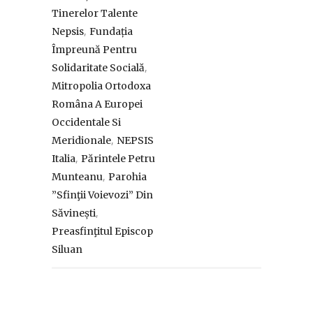
Tinerelor Talente
,
Nepsis
Fundația
Împreună Pentru
,
Solidaritate Socială
Mitropolia Ortodoxa
Româna A Europei
Occidentale Si
,
Meridionale
NEPSIS
,
Italia
Părintele Petru
,
Munteanu
Parohia
”Sfinţii Voievozi” Din
,
Săvinești
Preasfinţitul Episcop
Siluan