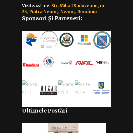
Vizitează-ne:
Str. Mihail Sadoveanu, nr.
23, Piatra Neamț, Neamț, România
Sponsori Și Parteneri:
Ultimele Postări