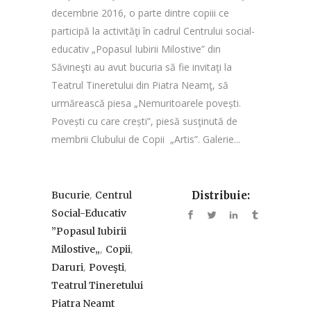
decembrie 2016, o parte dintre copiii ce
participă la activităţi în cadrul Centrului social-
educativ „Popasul Iubirii Milostive” din
Săvineşti au avut bucuria să fie invitaţi la
Teatrul Tineretului din Piatra Neamţ, să
urmărească piesa „Nemuritoarele povești.
Povești cu care crești”, piesă susţinută de
membrii Clubului de Copii „Artis”. Galerie...
,
Bucurie
Centrul
Distribuie:
Social-Educativ
”Popasul Iubirii
,
,
Milostive„
Copii
,
,
Daruri
Poveşti
Teatrul Tineretului
Piatra Neamt