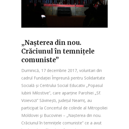
„Nașterea din nou.
Crăciunul în temnițele
comuniste”
Duminică, 17 decembrie 2017, voluntari din
cadrul Fundației Împreună pentru Solidaritate
Socială și Centrului Social Educativ „Popasul
Iubirii Milostive”, care aparține Parohiei „Sf.
Voievozi” Săvinești, județul Neamț, au
participat la Concertul de colinde al Mitropoliei
Moldovei şi Bucovinei – „Nașterea din nou.
Crăciunul în temnițele comuniste” ce a avut