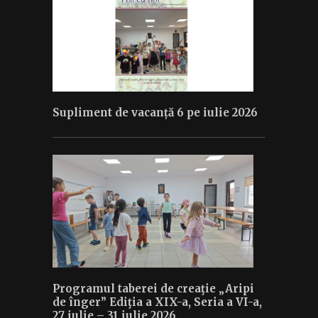
Supliment de vacanță 6 pe iulie 2026
Programul taberei de creaţie „Aripi
de înger” Ediţia a XIX-a, Seria a VI-a,
27 iulie – 31 iulie 2026