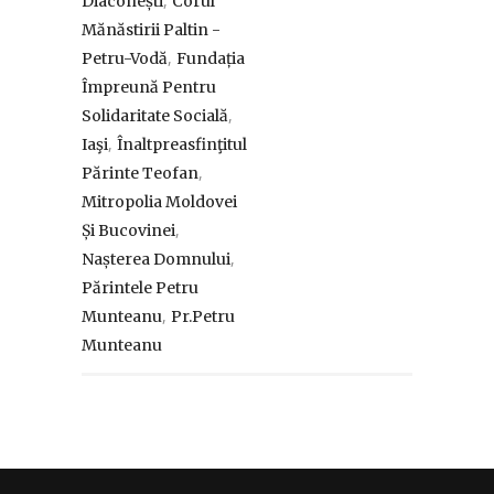
,
Diaconești
Corul
Mănăstirii Paltin -
,
Petru-Vodă
Fundația
Împreună Pentru
,
Solidaritate Socială
,
Iaşi
Înaltpreasfinţitul
,
Părinte Teofan
Mitropolia Moldovei
,
Și Bucovinei
,
Nașterea Domnului
Părintele Petru
,
Munteanu
Pr.Petru
Munteanu