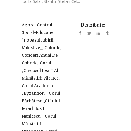
loc la Sala „Sfântul Ştefan Cel...
,
Agora
Centrul
Distribuie:
Social-Educativ
”Popasul Iubirii
,
,
Milostive„
Colinde
Concert Anual De
,
Colinde
Corul
„Cuviosul Iosif” Al
,
Mănăstirii Văratec
Corul Academic
,
„Byzantion”
Corul
Bărbătesc „Sfântul
Ierarh Iosif
,
Naniescu”
Corul
Mănăstirii