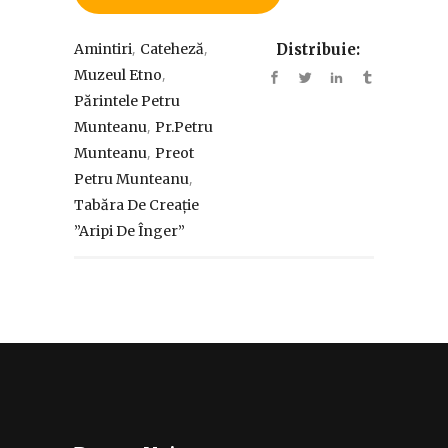
,
,
Amintiri
Cateheză
Distribuie:
,
Muzeul Etno
Părintele Petru
,
Munteanu
Pr.Petru
,
Munteanu
Preot
,
Petru Munteanu
Tabăra De Creație
”Aripi De Înger”