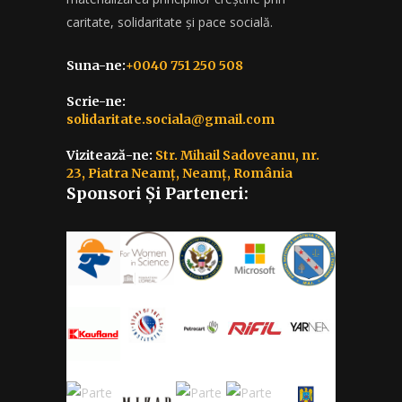
caritate, solidaritate și pace socială.
Suna-ne:
+0040 751 250 508
Scrie-ne:
solidaritate.sociala@gmail.com
Vizitează-ne:
Str. Mihail Sadoveanu, nr.
23, Piatra Neamț, Neamț, România
Sponsori Și Parteneri: