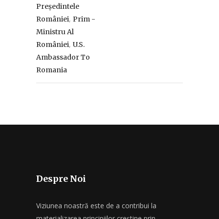
Președintele
,
României
Prim -
Ministru Al
,
României
U.S.
Ambassador To
Romania
Despre Noi
Viziunea noastră este de a contribui la
materializarea principiilor creștine prin