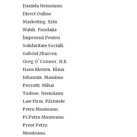
,
Daniela Nemoianu
Direct Online
,
Marketing
Erin
,
Walsh
Fundația
Împreună Pentru
,
Solidaritate Socială
,
Gabriel Zbarcea
,
Greg O´Connor
H.E.
,
Hans Klemm
Klaus
,
Iohannis
Massimo
,
Perrotti
Mihai
,
Tudose
Nemoianu
,
Law Firm
Părintele
,
Petru Munteanu
,
Pr.Petru Munteanu
Preot Petru
,
Munteanu