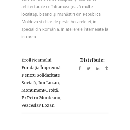
arhitecturale ce înfrumusețează multe
localități, biserici și mănăstiri din Republica
Moldova și chiar de peste hotarele ei, în
special din România. În atelierele întemeiate la
intrarea...
,
Eroii Neamului
Distribuie:
Fundația Împreună
Pentru Solidaritate
,
,
Socială
Ion Lozan
,
Monument-Troiță
,
Pr.Petru Munteanu
Veaceslav Lozan