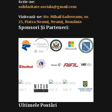
Scrie-ne:
solidaritate.sociala@gmail.com
Vizitează-ne:
Str. Mihail Sadoveanu, nr.
23, Piatra Neamț, Neamț, România
Sponsori Și Parteneri:
Ultimele Postări