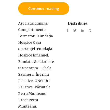
Continue reading
,
Asociația Lumina
Distribuie:
,
Compartimente
,
Formatori
Fundația
Hospice Casa
,
Speranței
Fundația
,
Hospice Emanuel
Fundatia Solidaritate
Si Speranta - Filiala
,
Savinesti
Îngrijiri
,
,
Paliative
ONG-Uri
,
Paliative
Părintele
,
Petru Munteanu
Preot Petru
,
Munteanu